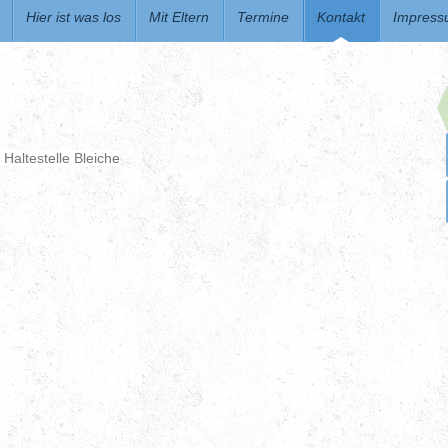
Hier ist was los
Mit Eltern
Termine
Kontakt
Impres
 Haltestelle Bleiche