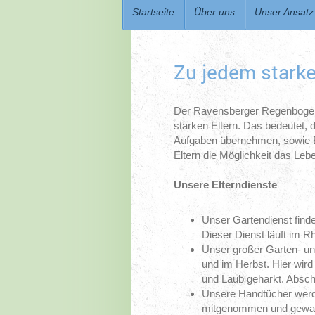
Startseite
Über uns
Unser Ansatz
Zu jedem starke
Der Ravensberger Regenbogen is
starken Eltern. Das bedeutet, 
Aufgaben übernehmen, sowie E
Eltern die Möglichkeit das Leb
Unsere Elterndienste
Unser Gartendienst find
Dieser Dienst läuft im R
Unser großer Garten- un
und im Herbst. Hier wird
und Laub geharkt. Absc
Unsere Handtücher werd
mitgenommen und gewasc