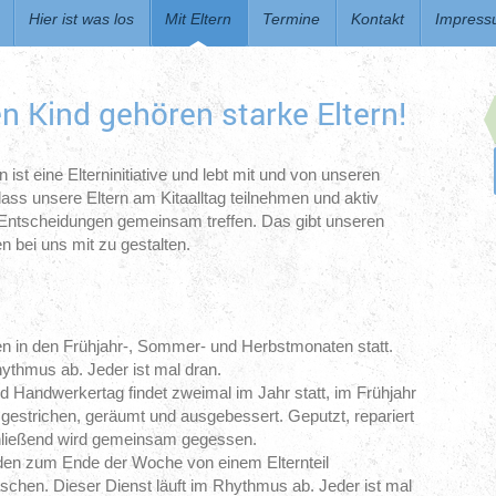
Hier ist was los
Mit Eltern
Termine
Kontakt
Impres
n Kind gehören starke Eltern!
t eine Elterninitiative und lebt mit und von unseren
dass unsere Eltern am Kitaalltag teilnehmen und aktiv
ntscheidungen gemeinsam treffen. Das gibt unseren
en bei uns mit zu gestalten.
en in den Frühjahr-, Sommer- und Herbstmonaten statt.
hythmus ab. Jeder ist mal dran.
d Handwerkertag findet zweimal im Jahr statt, im Frühjahr
 gestrichen, geräumt und ausgebessert. Geputzt, repariert
hließend wird gemeinsam gegessen.
en zum Ende der Woche von einem Elternteil
hen. Dieser Dienst läuft im Rhythmus ab. Jeder ist mal